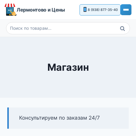
Перейти
Лермонтово и Цены
8 (938) 877-35-40
к
содержимому
Поиск
Искать:
Магазин
Консультируем по заказам 24/7