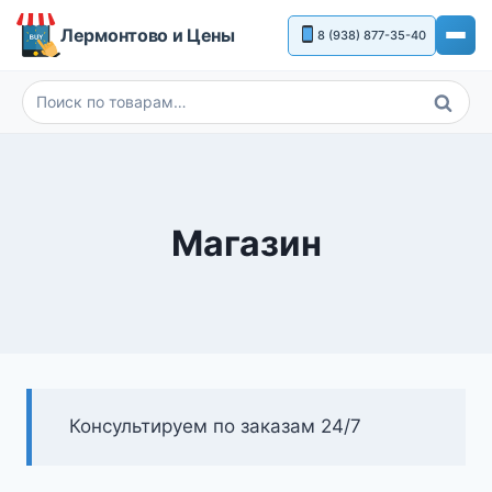
Перейти
Лермонтово и Цены
8 (938) 877-35-40
к
содержимому
Поиск
Искать:
Магазин
Консультируем по заказам 24/7