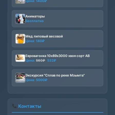
Цена:
1400
₽
Аниматоры
Бесплатно
Мед липовый весовой
Цена:
140
₽
Евровагонка 10х89х3000 хвоя сорт АВ
Первоначальная
Текущая
Цена:
560
₽
532
₽
цена
цена:
составляла
532₽.
Экскурсия "Сплав по реке Мзымта"
560₽.
Цена:
5000
₽
Контакты