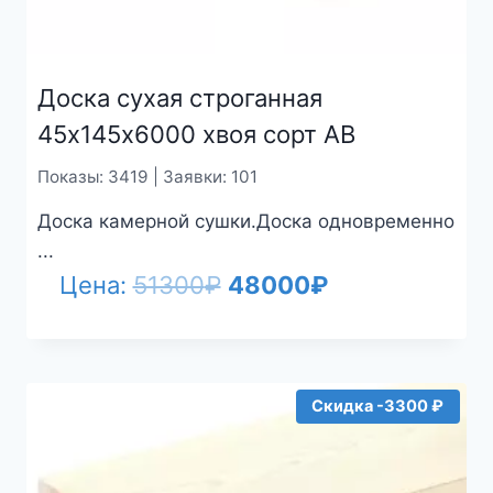
Доска сухая строганная
45х145х6000 хвоя сорт АВ
Показы: 3419 | Заявки: 101
Доска камерной сушки.Доска одновременно
...
Первоначальная
Текущая
Цена:
51300
₽
48000
₽
цена
цена:
составляла
48000₽.
51300₽.
Скидка -3300 ₽