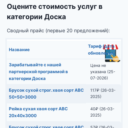
Оцените стоимость услуг в
категории Доска
Сводный прайс (первые 20 предложений):
Тариф (дата
Название
обновления)
Зарабатывайте с нашей
Цена не
партнерской программой в
указана (25-
07-2026)
категории Доска
Брусок сухой строг. хвоя сорт АВС
117
₽
(26-03-
2025)
50*50*3000
Рейка сухая хвоя сорт АВС
40
₽
(26-03-
2025)
20х40х3000
Брусок сухой строг. хвоя сорт АВС
57
₽
(26-03-