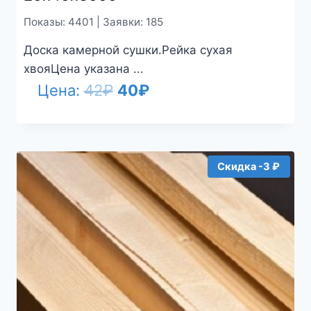
Показы: 4401 | Заявки: 185
Доска камерной сушки.Рейка сухая
хвояЦена указана ...
Первоначальная
Текущая
Цена:
42
₽
40
₽
цена
цена:
составляла
40₽.
42₽.
Скидка -3 ₽