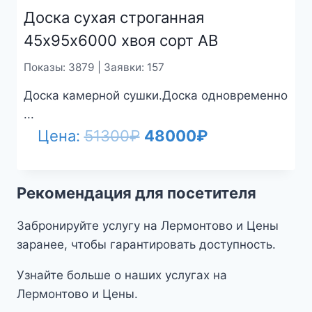
Доска сухая строганная
45х95х6000 хвоя сорт АВ
Показы: 3879 | Заявки: 157
Доска камерной сушки.Доска одновременно
...
Первоначальная
Текущая
Цена:
51300
₽
48000
₽
цена
цена:
составляла
48000₽.
Рекомендация для посетителя
51300₽.
Забронируйте услугу на Лермонтово и Цены
заранее, чтобы гарантировать доступность.
Узнайте больше о наших услугах на
Лермонтово и Цены.