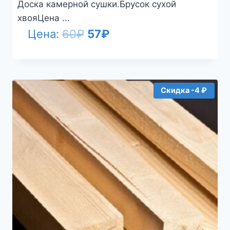
Доска камерной сушки.Брусок сухой
хвояЦена ...
Первоначальная
Текущая
Цена:
60
₽
57
₽
цена
цена:
составляла
57₽.
60₽.
Скидка -4 ₽