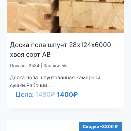
Доска пола шпунт 28х124х6000
хвоя сорт АВ
Показы: 2584 | Заявки: 56
Доска пола шпунтованная камерной
сушки.Рабочий ...
Первоначальная
Текущая
Цена:
1480
₽
1400
₽
цена
цена:
составляла
1400₽.
1480₽.
Скидка -3300 ₽