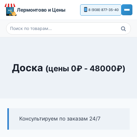
Перейти
Лермонтово и Цены
8 (938) 877-35-40
к
содержимому
Поиск
Искать:
Доска
(цены
0
₽
-
48000
₽
)
Консультируем по заказам 24/7