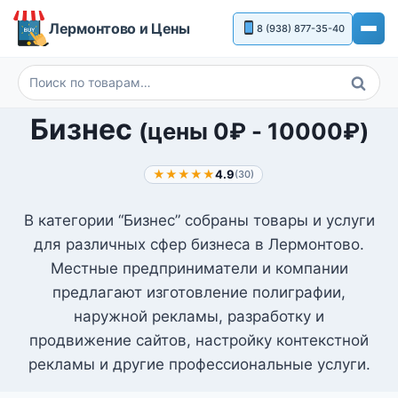
Перейти
Лермонтово и Цены
8 (938) 877-35-40
к
содержимому
Поиск
Искать:
Бизнес
(цены
0
₽
-
10000
₽
)
★★★★★
4.9
(30)
В категории “Бизнес” собраны товары и услуги
для различных сфер бизнеса в Лермонтово.
Местные предприниматели и компании
предлагают изготовление полиграфии,
наружной рекламы, разработку и
продвижение сайтов, настройку контекстной
рекламы и другие профессиональные услуги.