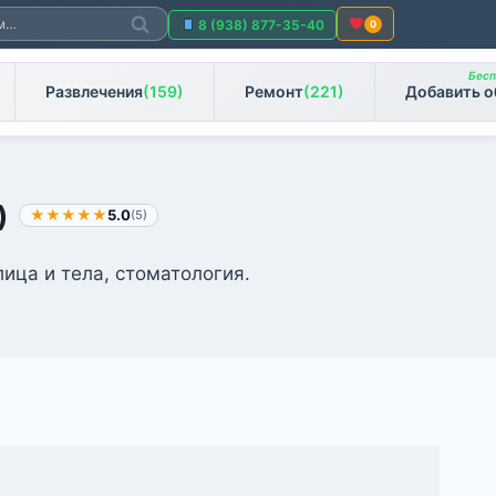
Поиск
8 (938) 877-35-40
0
Бесп
Развлечения
(159)
Ремонт
(221)
Добавить о
)
★★★★★
5.0
(5)
лица и тела, стоматология.