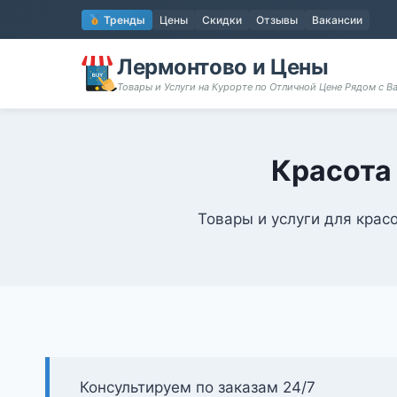
Перейти
Тренды
Цены
Скидки
Отзывы
Вакансии
к
содержимому
Лермонтово и Цены
Товары и Услуги на Курорте по Отличной Цене Рядом с 
Красота
Товары и услуги для красо
Консультируем по заказам 24/7