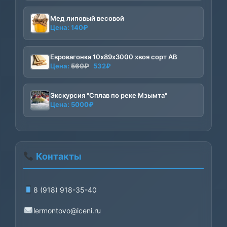
Мед липовый весовой
Цена:
140
₽
Евровагонка 10х89х3000 хвоя сорт АВ
Первоначальная
Текущая
Цена:
560
₽
532
₽
цена
цена:
составляла
532₽.
Экскурсия "Сплав по реке Мзымта"
560₽.
Цена:
5000
₽
Контакты
8 (918) 918-35-40
lermontovo@iceni.ru