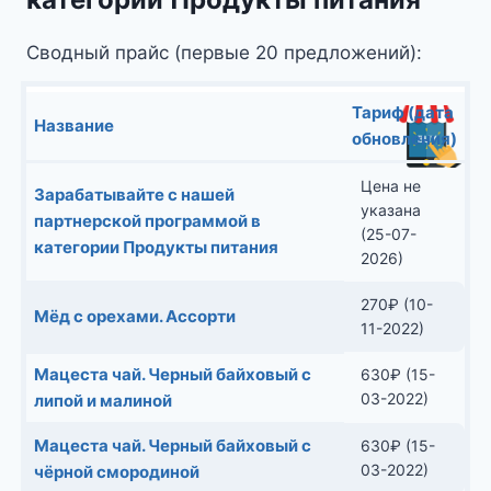
Сводный прайс (первые 20 предложений):
Тариф (дата
Название
обновления)
Цена не
Зарабатывайте с нашей
указана
партнерской программой в
(25-07-
категории Продукты питания
2026)
270
₽
(10-
Мёд с орехами. Ассорти
11-2022)
Мацеста чай. Черный байховый с
630
₽
(15-
03-2022)
липой и малиной
Мацеста чай. Черный байховый с
630
₽
(15-
03-2022)
чёрной смородиной