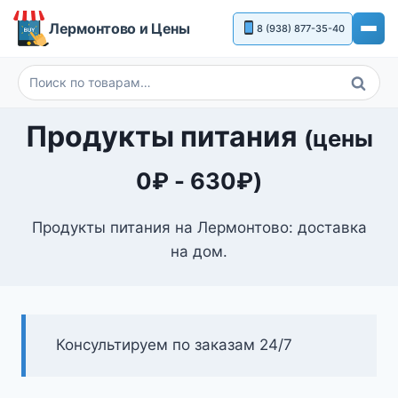
Перейти
Лермонтово и Цены
8 (938) 877-35-40
к
содержимому
Поиск
Искать:
Продукты питания
(цены
0
₽
-
630
₽
)
Продукты питания на Лермонтово: доставка
на дом.
Консультируем по заказам 24/7