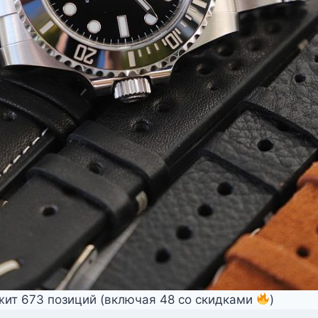
жит 673 позиций (включая 48 со скидками
)