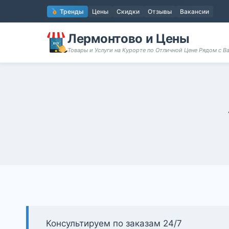
Перейти
Тренды
Цены
Скидки
Отзывы
Вакансии
к
содержимому
Лермонтово и Цены
Товары и Услуги на Курорте по Отличной Цене Рядом с 
Консультируем по заказам 24/7