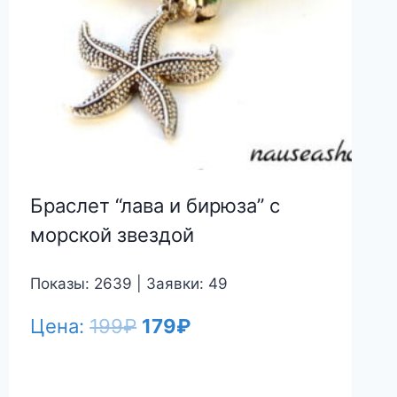
Браслет “лава и бирюза” с
морской звездой
Показы: 2639 | Заявки: 49
Первоначальная
Текущая
Цена:
199
₽
179
₽
цена
цена:
составляла
179₽.