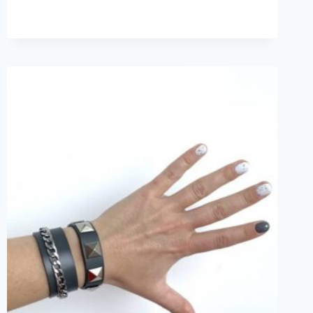
199₽.