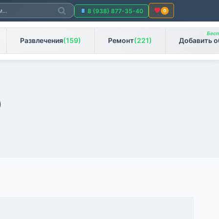
Поиск
8 (938) 877-35-40
0
Бесп
Развлечения
(159)
Ремонт
(221)
Добавить о
)