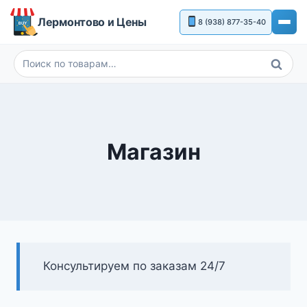
Перейти
Лермонтово и Цены
8 (938) 877-35-40
к
содержимому
Поиск
Искать:
Магазин
Консультируем по заказам 24/7