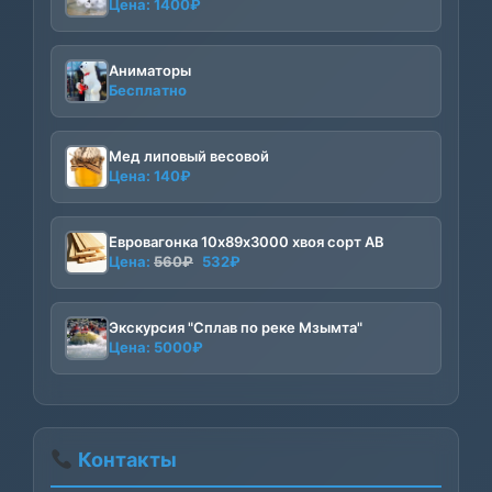
Цена:
1400
₽
Аниматоры
Бесплатно
Мед липовый весовой
Цена:
140
₽
Евровагонка 10х89х3000 хвоя сорт АВ
Первоначальная
Текущая
Цена:
560
₽
532
₽
цена
цена:
составляла
532₽.
560₽.
Экскурсия "Сплав по реке Мзымта"
Цена:
5000
₽
Контакты