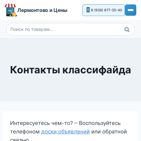
Перейти
Лермонтово и Цены
8 (938) 877-35-40
к
содержимому
Поиск
Искать:
Контакты классифайда
Интересуетесь чем-то? – Воспользуйтесь
телефоном
доски объявлений
или обратной
связью.