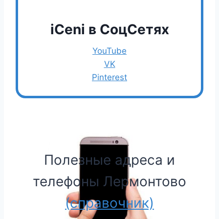
iCeni в CоцCетях
YouTube
VK
Pinterest
Полезные адреса и
телефоны Лермонтово
(cправочник)