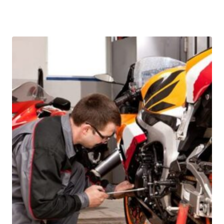
цена
цена:
составляла
1400₽.
1480₽.