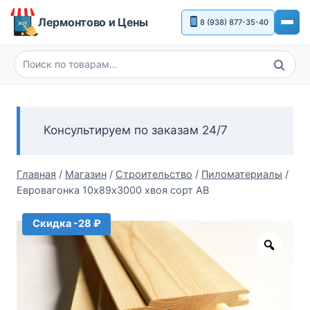
Перейти
Лермонтово и Цены
8 (938) 877-35-40
к
содержимому
Поиск
Искать:
Консультируем по заказам 24/7
Главная
/
Магазин
/
Строительство
/
Пиломатериалы
/
Евровагонка 10х89х3000 хвоя сорт АВ
Скидка -28 ₽
Zoom