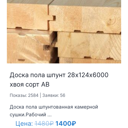
Доска пола шпунт 28х124х6000
хвоя сорт АВ
Показы: 2584 | Заявки: 56
Доска пола шпунтованная камерной
сушки.Рабочий ...
Первоначальная
Текущая
Цена:
1480
₽
1400
₽