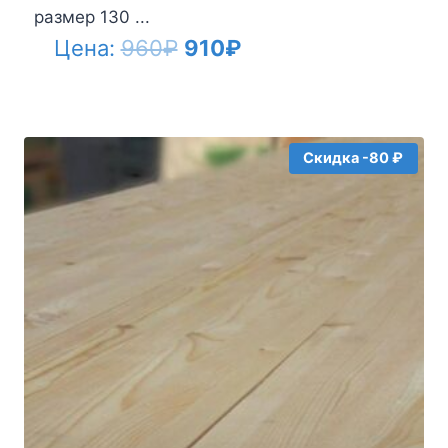
размер 130 ...
Первоначальная
Текущая
Цена:
960
₽
910
₽
цена
цена:
составляла
910₽.
960₽.
Скидка -80 ₽