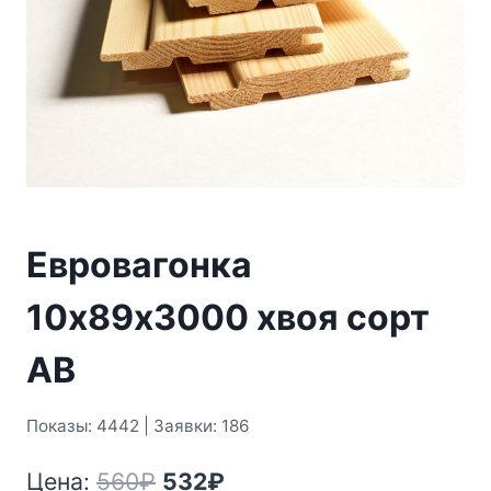
Евровагонка
10х89х3000 хвоя сорт
АВ
Показы: 4442 | Заявки: 186
Первоначальная
Текущая
Цена:
560
₽
532
₽