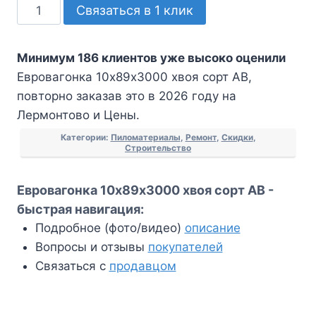
Количество
Связаться в 1 клик
товара
Евровагонка
Минимум 186 клиентов уже высоко оценили
10х89х3000
Евровагонка 10х89х3000 хвоя сорт АВ,
хвоя
повторно заказав это в 2026 году на
сорт
Лермонтово и Цены.
АВ
Категории:
Пиломатериалы
,
Ремонт
,
Скидки
,
Строительство
Евровагонка 10х89х3000 хвоя сорт АВ -
быстрая навигация:
Подробное (фото/видео)
описание
Вопросы и отзывы
покупателей
Связаться с
продавцом