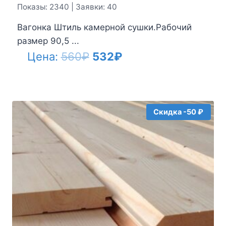
Показы: 2340 | Заявки: 40
Вагонка Штиль камерной сушки.Рабочий
размер 90,5 ...
Первоначальная
Текущая
Цена:
560
₽
532
₽
цена
цена:
составляла
532₽.
560₽.
Скидка -50 ₽