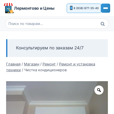
Перейти
Лермонтово и Цены
8 (938) 877-35-40
к
содержимому
Поиск
Искать:
Консультируем по заказам 24/7
Главная
/
Магазин
/
Ремонт
/
Ремонт и установка
техники
/
Чистка кондиционеров
Zoom