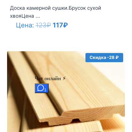
Доска камерной сушки.Брусок сухой
хвояЦена ...
Первоначальная
Текущая
Цена:
123
₽
117
₽
цена
цена:
составляла
117₽.
123₽.
Скидка -28 ₽