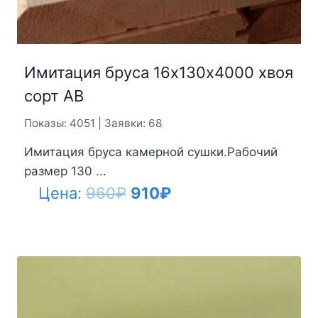
Имитация бруса 16х130х4000 хвоя
сорт АВ
Показы: 4051 | Заявки: 68
Имитация бруса камерной сушки.Рабочий
размер 130 ...
Первоначальная
Текущая
Цена:
960
₽
910
₽
цена
цена:
составляла
910₽.
960₽.