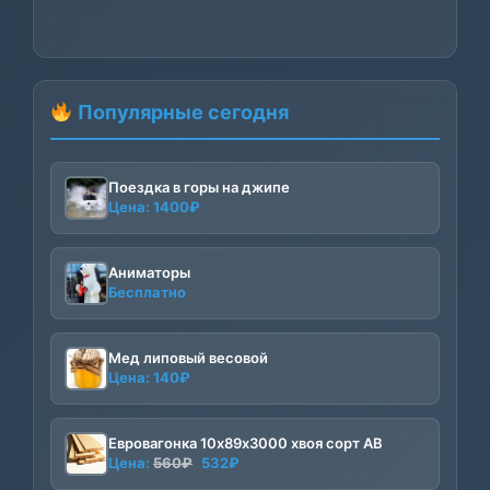
Популярные сегодня
Поездка в горы на джипе
Цена:
1400
₽
Аниматоры
Бесплатно
Мед липовый весовой
Цена:
140
₽
Евровагонка 10х89х3000 хвоя сорт АВ
Первоначальная
Текущая
Цена:
560
₽
532
₽
цена
цена: