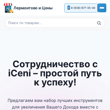
Перейти
Лермонтово и Цены
8 (938) 877-35-40
к
содержимому
Поиск
Искать:
Сотрудничество с
iCeni – простой путь
к успеху!
Предлагаем вам набор лучших инструментов
для увеличения Вашего Дохода вместе с