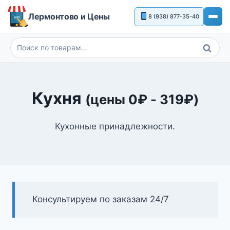
Перейти
Лермонтово и Цены
8 (938) 877-35-40
к
содержимому
Поиск
Искать:
Кухня
(цены
0
₽
-
319
₽
)
Кухонные принадлежности.
Консультируем по заказам 24/7