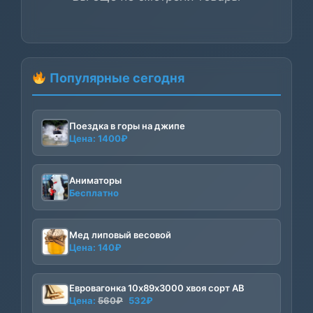
Популярные сегодня
Поездка в горы на джипе
Цена:
1400
₽
Аниматоры
Бесплатно
Мед липовый весовой
Цена:
140
₽
Евровагонка 10х89х3000 хвоя сорт АВ
Первоначальная
Текущая
Цена:
560
₽
532
₽