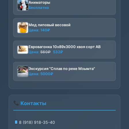
Аниматоры
Бесплатно
Мед липовый весовой
Цена:
140
₽
Евровагонка 10х89х3000 хвоя сорт АВ
Первоначальная
Текущая
Цена:
560
₽
532
₽
цена
цена:
составляла
532₽.
Экскурсия "Сплав по реке Мзымта"
560₽.
Цена:
5000
₽
Контакты
8 (918) 918-35-40