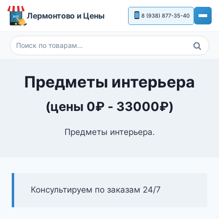
Перейти
Лермонтово и Цены
8 (938) 877-35-40
к
содержимому
Поиск
Искать:
Предметы интерьера
(цены
0
₽
-
33000
₽
)
Предметы интерьера.
Консультируем по заказам 24/7