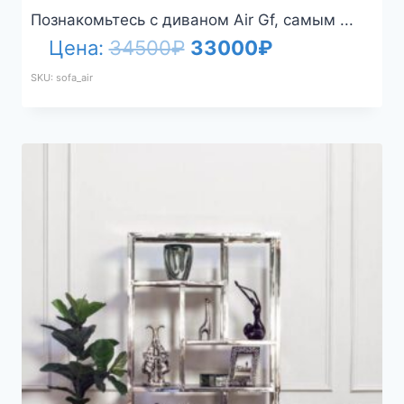
Познакомьтесь с диваном Air Gf, самым ...
Первоначальная
Текущая
Цена:
34500
₽
33000
₽
цена
цена:
SKU: sofa_air
составляла
33000₽.
34500₽.