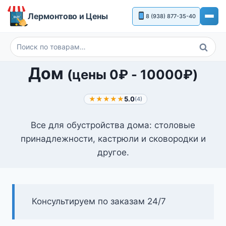
Перейти
Лермонтово и Цены
8 (938) 877-35-40
к
содержимому
Поиск
Искать:
Дом
(цены
0
₽
-
10000
₽
)
★★★★★
5.0
(4)
Все для обустройства дома: столовые
принадлежности, кастрюли и сковородки и
другое.
Консультируем по заказам 24/7