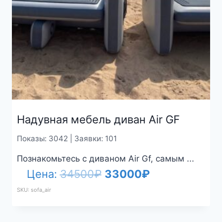
Надувная мебель диван Air GF
Показы: 3042 | Заявки: 101
Познакомьтесь с диваном Air Gf, самым ...
Первоначальная
Текущая
Цена:
34500
₽
33000
₽
цена
цена:
SKU: sofa_air
составляла
33000₽.