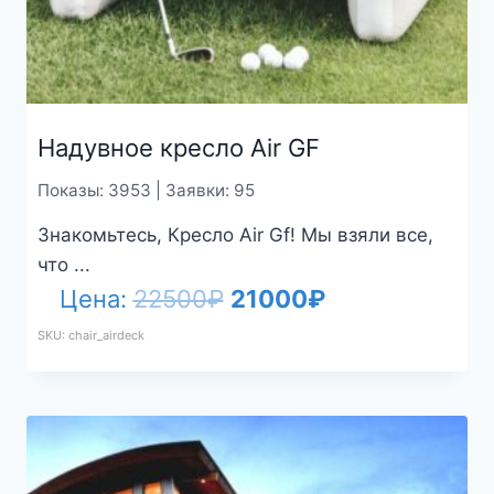
Надувное кресло Air GF
Показы: 3953 | Заявки: 95
Знакомьтесь, Кресло Air Gf! Мы взяли все,
что ...
Первоначальная
Текущая
Цена:
22500
₽
21000
₽
цена
цена:
SKU: chair_airdeck
составляла
21000₽.
22500₽.