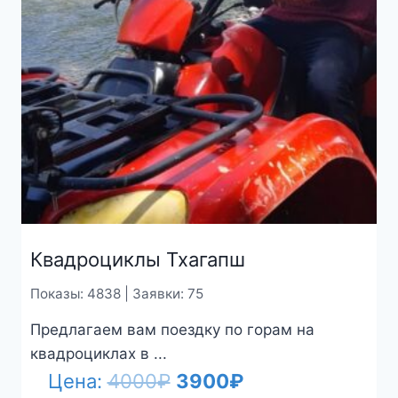
Квадроциклы Тхагапш
Показы: 4838 | Заявки: 75
Предлагаем вам поездку по горам на
квадроциклах в ...
Первоначальная
Текущая
Цена:
4000
₽
3900
₽