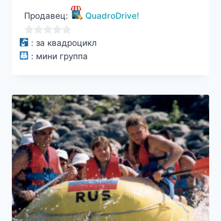
цена
цена:
Продавец:
QuadroDrive!
составляла
3900₽.
4000₽.
0
:
за квадроцикл
из
:
мини группа
5