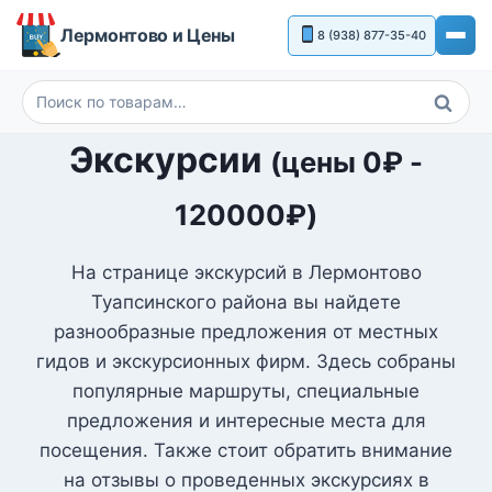
Перейти
Лермонтово и Цены
8 (938) 877-35-40
к
содержимому
Поиск
Искать:
Экскурсии
(цены
0
₽
-
120000
₽
)
На странице экскурсий в Лермонтово
Туапсинского района вы найдете
разнообразные предложения от местных
гидов и экскурсионных фирм. Здесь собраны
популярные маршруты, специальные
предложения и интересные места для
посещения. Также стоит обратить внимание
на отзывы о проведенных экскурсиях в