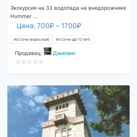
Экскурсия на 33 водопада на внедорожнике
Hummer ...
Диапазон
Цена:
700
₽
–
1700
₽
цен:
Из Сочи (взрослый)
Из Сочи (до 12 лет)
700₽
Продавец:
Джипинг
–
1700₽
0
из
5