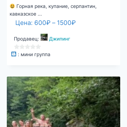
Горная река, купание, серпантин,
кавказское ...
Диапазон
Цена:
600
₽
–
1500
₽
цен:
Продавец:
Джипинг
600₽
–
0
:
мини группа
1500₽
из
5