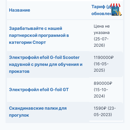
Тариф (дата
Название
обновления)
Цена не
Зарабатывайте с нашей
указана
партнерской программой в
(25-07-
категории Спорт
2026)
Электрофойл efoil G-foil Scooter
1190000
₽
(16-05-
надувной с рулем для обучения и
2025)
прокатов
890000
₽
Электрофойл efoil G-foil GT
(15-10-
2024)
Скандинавские палки для
1590
₽
(23-
05-2023)
прогулок