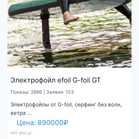
Электрофойл efoil G-foil GT
Показы: 3886 | Заявки: 103
Электрофойлы от G-foil, серфинг без волн,
ветра ...
Цена:
890000
₽
SKU: gfoil_gt