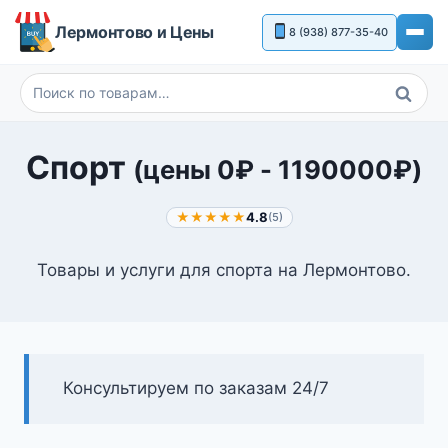
Перейти
Лермонтово и Цены
8 (938) 877-35-40
к
содержимому
Поиск
Искать:
Спорт
(цены
0
₽
-
1190000
₽
)
★★★★★
4.8
(5)
Товары и услуги для спорта на Лермонтово.
Консультируем по заказам 24/7