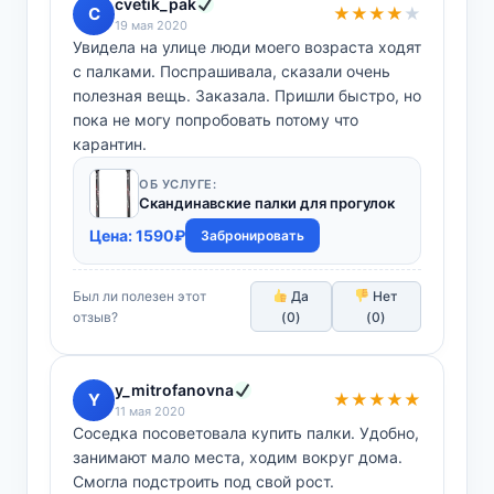
cvetik_pak
C
★★★★
★
19 мая 2020
Увидела на улице люди моего возраста ходят
с палками. Поспрашивала, сказали очень
полезная вещь. Заказала. Пришли быстро, но
пока не могу попробовать потому что
карантин.
ОБ УСЛУГЕ:
Скандинавские палки для прогулок
Цена:
1590
₽
Забронировать
Был ли полезен этот
Да
Нет
отзыв?
(
0
)
(
0
)
y_mitrofanovna
Y
★★★★★
11 мая 2020
Соседка посоветовала купить палки. Удобно,
занимают мало места, ходим вокруг дома.
Смогла подстроить под свой рост.