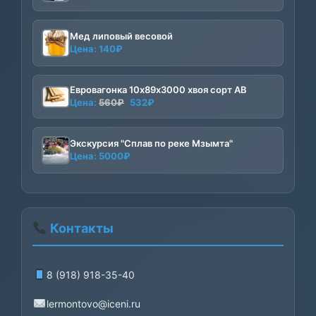
Мед липовый весовой
Цена:
140
₽
Евровагонка 10х89х3000 хвоя сорт АВ
Первоначальная
Текущая
Цена:
560
₽
532
₽
цена
цена:
составляла
532₽.
Экскурсия "Сплав по реке Мзымта"
560₽.
Цена:
5000
₽
Контакты
8 (918) 918-35-40
lermontovo@iceni.ru