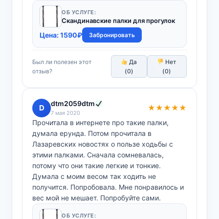
ОБ УСЛУГЕ:
Скандинавские палки для прогулок
Цена:
1590
₽
Забронировать
Был ли полезен этот
Да
Нет
отзыв?
(
0
)
(
0
)
dtm2059dtm
D
★★★★★
7 мая 2020
Прочитала в интернете про такие палки,
думала ерунда. Потом прочитала в
Лазаревских новостях о пользе ходьбы с
этими палками. Сначала сомневалась,
потому что они такие легкие и тонкие.
Думала с моим весом так ходить не
получится. Попробовала. Мне понравилось и
вес мой не мешает. Попробуйте сами.
ОБ УСЛУГЕ: