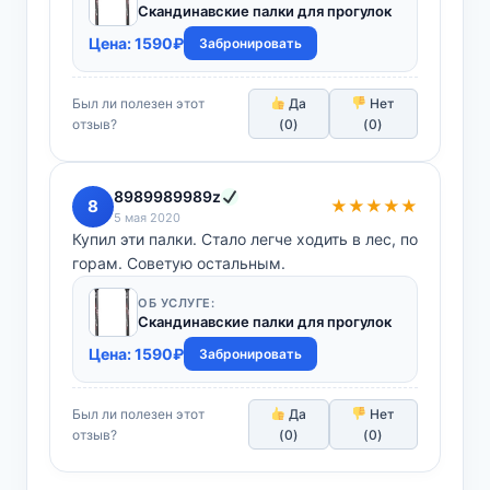
Скандинавские палки для прогулок
Цена:
1590
₽
Забронировать
Был ли полезен этот
Да
Нет
отзыв?
(
0
)
(
0
)
8989989989z
8
★★★★★
5 мая 2020
Купил эти палки. Стало легче ходить в лес, по
горам. Советую остальным.
ОБ УСЛУГЕ:
Скандинавские палки для прогулок
Цена:
1590
₽
Забронировать
Был ли полезен этот
Да
Нет
отзыв?
(
0
)
(
0
)