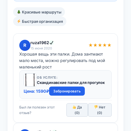
Красивые маршруты
Быстрая организация
ruza1962
R
★★★★★
15 июня 2020
Хорошая вещь эти палки. Дома зантмают
мало места, можно регулировать под мой
маленький рост
ОБ УСЛУГЕ:
Скандинавские палки для прогулок
Цена:
1590
₽
Забронировать
Был ли полезен этот
Да
Нет
отзыв?
(
0
)
(
0
)