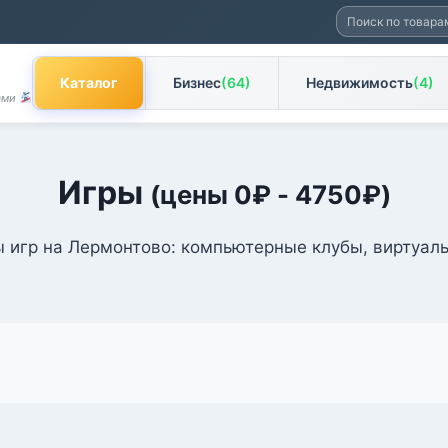
Искать:
Каталог
Бизнес
(64)
Недвижимость
(4)
Вами
Игры
(цены
0
₽
-
4750
₽
)
 игр на Лермонтово: компьютерные клубы, виртуаль