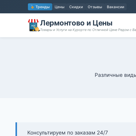
Перейти
Тренды
Цены
Скидки
Отзывы
Вакансии
к
содержимому
Лермонтово и Цены
Товары и Услуги на Курорте по Отличной Цене Рядом с 
Различные виды
Консультируем по заказам 24/7