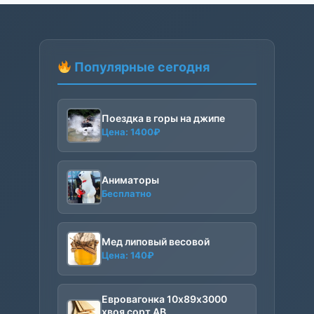
Популярные сегодня
Поездка в горы на джипе
Цена:
1400
₽
Аниматоры
Бесплатно
Мед липовый весовой
Цена:
140
₽
Евровагонка 10х89х3000
хвоя сорт АВ