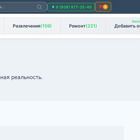
Поиск
8 (938) 877-35-40
0
Бесп
Развлечения
(159)
Ремонт
(221)
Добавить о
ная реальность.