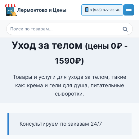
Перейти
Лермонтово и Цены
8 (938) 877-35-40
к
содержимому
Поиск
Искать:
Уход за телом
(цены
0
₽
-
1590
₽
)
Товары и услуги для ухода за телом, такие
как: крема и гели для душа, питательные
сыворотки.
Консультируем по заказам 24/7