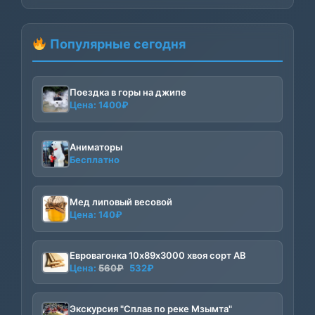
Популярные сегодня
Поездка в горы на джипе
Цена:
1400
₽
Аниматоры
Бесплатно
Мед липовый весовой
Цена:
140
₽
Евровагонка 10х89х3000 хвоя сорт АВ
Первоначальная
Текущая
Цена:
560
₽
532
₽
цена
цена:
составляла
532₽.
Экскурсия "Сплав по реке Мзымта"
560₽.