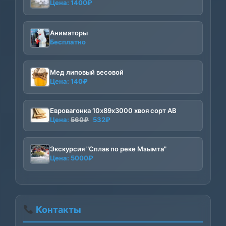
Цена:
1400
₽
Аниматоры
Бесплатно
Мед липовый весовой
Цена:
140
₽
Евровагонка 10х89х3000 хвоя сорт АВ
Первоначальная
Текущая
Цена:
560
₽
532
₽
цена
цена:
составляла
532₽.
Экскурсия "Сплав по реке Мзымта"
560₽.
Цена:
5000
₽
Контакты