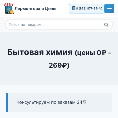
Перейти
Лермонтово и Цены
8 (938) 877-35-40
к
содержимому
Поиск
Искать:
Бытовая химия
(цены
0
₽
-
269
₽
)
Консультируем по заказам 24/7