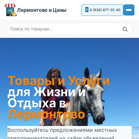
Перейти
Лермонтово и Цены
8 (938) 877-35-40
к
содержимому
Поиск
Искать:
Товары и Услуги
для Жизни и
Отдыха в
Лермонтово
Воспользуйтесь предложениями местных
предпринимателей на сайте объявлений