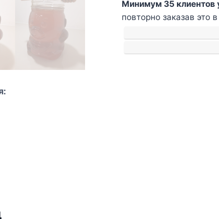
Минимум 35 клиентов 
мед.
повторно заказав это 
500
г
я:
д