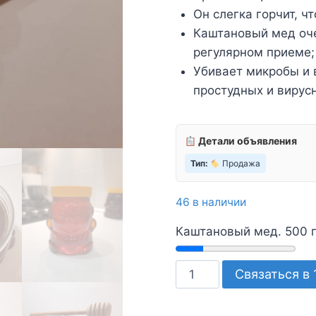
Он слегка горчит, ч
Каштановый мед оче
регулярном приеме;
Убивает микробы и 
простудных и вирус
Детали объявления
Тип:
Продажа
46 в наличии
Каштановый мед. 500 г
Количество
Связаться в 
товара
Каштановый