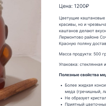
Цена:
1200
₽
Цветущие каштановые 
красивы, но и чрезвыч
каштанов делают вкусн
Лермонтово районе Со
Красную поляну доста
Масса продукта: 500 г
Упаковка: стеклянная 
Полезные свойства ме
Более жидкая конси
меда (гречишный, л
Не образует криста
Приятный цветочный