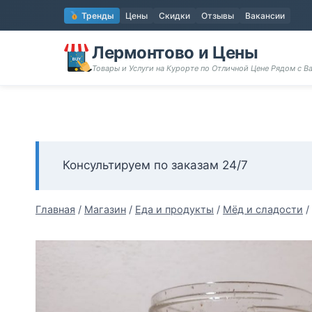
Перейти
Тренды
Цены
Скидки
Отзывы
Вакансии
к
содержимому
Лермонтово и Цены
Товары и Услуги на Курорте по Отличной Цене Рядом с 
Консультируем по заказам 24/7
Главная
/
Магазин
/
Еда и продукты
/
Мёд и сладости
/