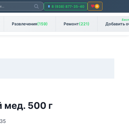
Поиск
8 (938) 877-35-40
0
Бесп
Развлечения
(159)
Ремонт
(221)
Добавить о
 мед. 500 г
 35