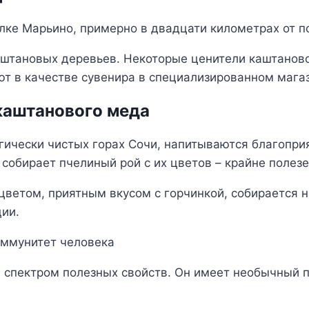
лке Марьино, примерно в двадцати километрах от п
штановых деревьев. Некоторые ценители каштаново
ют в качестве сувенира в специализированном магаз
каштанового меда
ически чистых горах Сочи, напитываются благопри
собирает пчелиный рой с их цветов – крайне полез
ветом, приятным вкусом с горчинкой, собирается н
ции.
иммунитет человека
спектром полезных свойств. Он имеет необычный п