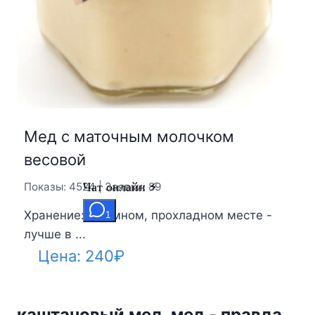
Мед с маточным молочком
весовой
Показы: 4524 | Заявки: 89
Хранение: в тёмном, прохладном месте -
лучше в ...
Цена:
240
₽
каштановый мед, мед - правда