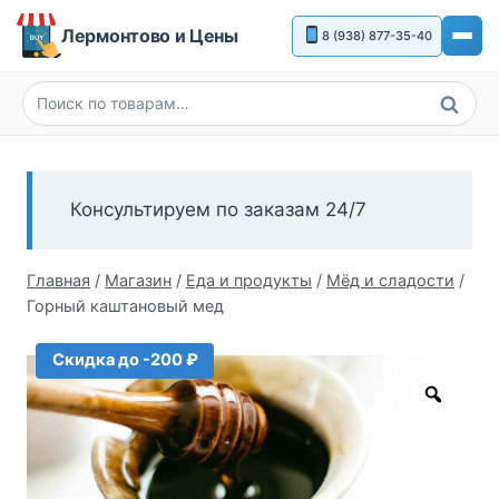
Перейти
Лермонтово и Цены
8 (938) 877-35-40
к
содержимому
Поиск
Искать:
Консультируем по заказам 24/7
Главная
/
Магазин
/
Еда и продукты
/
Мёд и сладости
/
Горный каштановый мед
Скидка до -200 ₽
Zoom