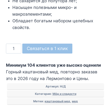
Не сахарится до полутора лет;
Насыщен полезными микро- и
макроэлементами;
Обладает богатым набором целебных
свойств.
Количество
Связаться в 1 клик
товара
Горный
Минимум 104 клиентов уже высоко оценили
каштановый
Горный каштановый мед, повторно заказав
мед
это в 2026 году на Лермонтово и Цены.
Артикул:
Н/Д
Категория:
Мёд и сладости
Метки:
каштановый мед
,
мед