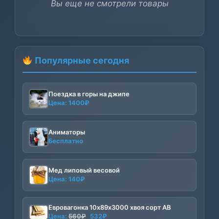
Вы еще не смотрели товары
Популярные сегодня
Поездка в горы на джипе
Цена:
1400
₽
Аниматоры
Бесплатно
Мед липовый весовой
Цена:
140
₽
Евровагонка 10х89х3000 хвоя сорт АВ
Первоначальная
Текущая
Цена:
560
₽
532
₽