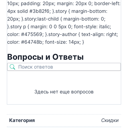
10px; padding: 20px; margin: 20px 0; border-left:
4px solid #3b82f6; }.story { margin-bottom:
20px; }.story:last-child { margin-bottom: 0;
}.story p { margin: 0 0 5px 0; font-style: italic;
color: #475569; }.story-author { text-align: right;
color: #64748b; font-size: 14px; }
Вопросы и Ответы
Здесь нет еще вопросов
Категория
Скидки