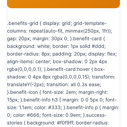
.benefits-grid { display: grid; grid-template-
columns: repeat(auto-fit, minmax(250px, 1fr));
gap: 20px; margin: 30px 0; }.benefit-card {
background: white; border: 1px solid #ddd;
border-radius: 8px; padding: 20px; display: flex;
align-items: center; box-shadow: 0 2px 4px
rgba(0,0,0,0.1); }.benefit-card:hover { box-
shadow: 0 4px 8px rgba(0,0,0,0.15); transform:
translateY(-2px); transition: all 0.3s ease;
}.benefit-icon { font-size: 2em; margin-right:
15px; }.benefit-info h3 { margin: 0 0 5px 0; font-
size: 1.1em; color: #333; }.benefit-info p { margin:
0; color: #666; font-size: 0.9em; }.success-
stories { background: #f0f9ff; border-radius: