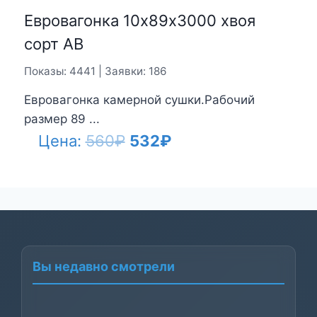
Евровагонка 10х89х3000 хвоя
сорт АВ
Показы: 4441 | Заявки: 186
Евровагонка камерной сушки.Рабочий
размер 89 ...
Первоначальная
Текущая
Цена:
560
₽
532
₽
цена
цена:
составляла
532₽.
560₽.
Вы недавно смотрели