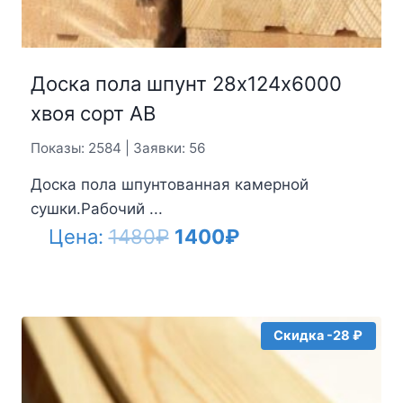
Доска пола шпунт 28х124х6000
хвоя сорт АВ
Показы: 2584 | Заявки: 56
Доска пола шпунтованная камерной
сушки.Рабочий ...
Первоначальная
Текущая
Цена:
1480
₽
1400
₽
цена
цена:
составляла
1400₽.
1480₽.
Скидка -28 ₽