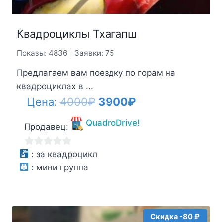
Квадроциклы Тхагапш
Показы: 4836 | Заявки: 75
Предлагаем вам поездку по горам на
квадроциклах в ...
Первоначальная
Текущая
Цена:
4000
₽
3900
₽
цена
цена:
QuadroDrive!
Продавец:
составляла
3900₽.
4000₽.
0
:
за квадроцикл
из
:
мини группа
5
Скидка -80 ₽