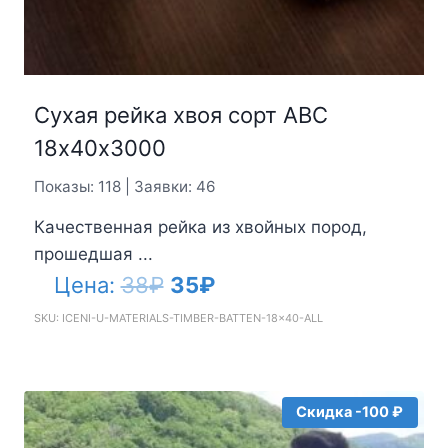
Сухая рейка хвоя сорт АВС
18х40х3000
Показы: 118 | Заявки: 46
Качественная рейка из хвойных пород,
прошедшая ...
Первоначальная
Текущая
Цена:
38
₽
35
₽
цена
цена:
SKU: ICENI-U-MATERIALS-TIMBER-BATTEN-18x40-ALL
составляла
35₽.
38₽.
Скидка -100 ₽