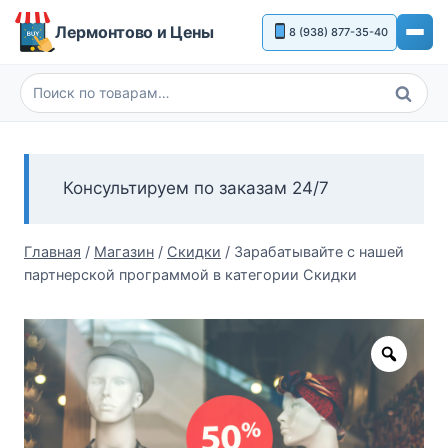
Перейти
Лермонтово и Цены
8 (938) 877-35-40
к
содержимому
Поиск
Искать:
Консультируем по заказам 24/7
Главная
/
Магазин
/
Скидки
/
Зарабатывайте с нашей
партнерской программой в категории Скидки
Zoom