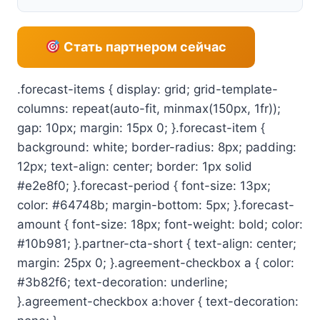
Стать партнером сейчас
.forecast-items { display: grid; grid-template-
columns: repeat(auto-fit, minmax(150px, 1fr));
gap: 10px; margin: 15px 0; }.forecast-item {
background: white; border-radius: 8px; padding:
12px; text-align: center; border: 1px solid
#e2e8f0; }.forecast-period { font-size: 13px;
color: #64748b; margin-bottom: 5px; }.forecast-
amount { font-size: 18px; font-weight: bold; color:
#10b981; }.partner-cta-short { text-align: center;
margin: 25px 0; }.agreement-checkbox a { color:
#3b82f6; text-decoration: underline;
}.agreement-checkbox a:hover { text-decoration: