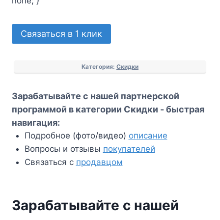
none; }
Количество
Связаться в 1 клик
товара
Зарабатывайте
Категория:
Скидки
с
нашей
Зарабатывайте с нашей партнерской
партнерской
программой в категории Скидки - быстрая
программой
навигация:
в
Подробное (фото/видео)
описание
категории
Вопросы и отзывы
покупателей
Скидки
Связаться с
продавцом
Зарабатывайте с нашей