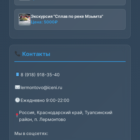
цена
цена:
составляла
532₽.
Экскурсия "Сплав по реке Мзымта"
560₽.
Цена:
5000
₽
Контакты
8 (918) 918-35-40
lermontovo@iceni.ru
Ежедневно 9:00-22:00
Россия, Краснодарский край, Туапсинский
район, п. Лермонтово
Мы в соцсетях: