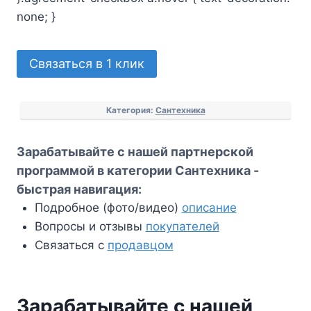
none; }
Количество
Связаться в 1 клик
товара
Зарабатывайте
Категория:
Сантехника
с
нашей
Зарабатывайте с нашей партнерской
партнерской
программой в категории Сантехника -
программой
быстрая навигация:
в
Подробное (фото/видео)
описание
категории
Вопросы и отзывы
покупателей
Сантехника
Связаться с
продавцом
Зарабатывайте с нашей