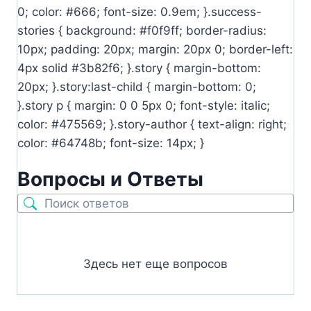
0; color: #666; font-size: 0.9em; }.success-
stories { background: #f0f9ff; border-radius:
10px; padding: 20px; margin: 20px 0; border-left:
4px solid #3b82f6; }.story { margin-bottom:
20px; }.story:last-child { margin-bottom: 0;
}.story p { margin: 0 0 5px 0; font-style: italic;
color: #475569; }.story-author { text-align: right;
color: #64748b; font-size: 14px; }
Вопросы и Ответы
Здесь нет еще вопросов