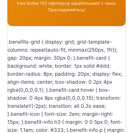
Уже более 150 партнеров зарабатывают с нами.
Присоединяйтесь!
.benefits-grid { display: grid; grid-template-
columns: repeat(auto-fit, minmax(250px, 1fr));
gap: 20px; margin: 30px 0; }.benefit-card {
background: white; border: 1px solid #ddd;
border-radius: 8px; padding: 20px; display: flex;
align-items: center; box-shadow: 0 2px 4px
rgba(0,0,0,0.1); }.benefit-card:hover { box-
shadow: 0 4px 8px rgba(0,0,0,0.15); transform:
translateY(-2px); transition: all 0.3s ease;
}.benefit-icon { font-size: 2em; margin-right:
15px; }.benefit-info h3 { margin: 0 0 5px 0; font-
size: 1.1em; color: #333; }.benefit-info p { margin: