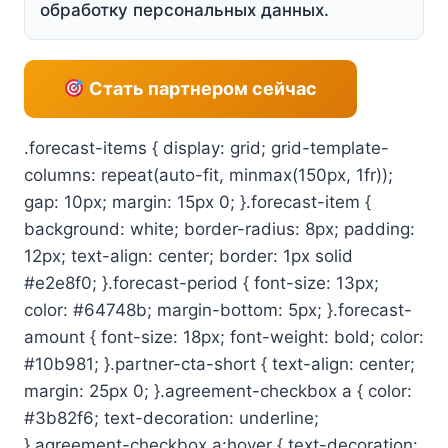
обработку персональных данных.
Стать партнером сейчас
.forecast-items { display: grid; grid-template-
columns: repeat(auto-fit, minmax(150px, 1fr));
gap: 10px; margin: 15px 0; }.forecast-item {
background: white; border-radius: 8px; padding:
12px; text-align: center; border: 1px solid
#e2e8f0; }.forecast-period { font-size: 13px;
color: #64748b; margin-bottom: 5px; }.forecast-
amount { font-size: 18px; font-weight: bold; color:
#10b981; }.partner-cta-short { text-align: center;
margin: 25px 0; }.agreement-checkbox a { color:
#3b82f6; text-decoration: underline;
}.agreement-checkbox a:hover { text-decoration: