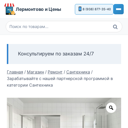
Перейти
Лермонтово и Цены
8 (938) 877-35-40
к
содержимому
Поиск
Искать:
Консультируем по заказам 24/7
Главная
/
Магазин
/
Ремонт
/
Сантехника
/
Зарабатывайте с нашей партнерской программой в
категории Сантехника
Zoom