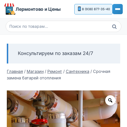
Перейти
Лермонтово и Цены
8 (938) 877-35-40
к
содержимому
Поиск
Искать:
Консультируем по заказам 24/7
Главная
/
Магазин
/
Ремонт
/
Сантехника
/
Срочная
замена батарей отопления
Zoom