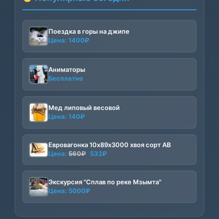
Поездка в горы на джипе
Цена:
1400
₽
Аниматоры
Бесплатно
Мед липовый весовой
Цена:
140
₽
Евровагонка 10х89х3000 хвоя сорт АВ
Первоначальная
Текущая
Цена:
560
₽
532
₽
цена
цена:
составляла
532₽.
Экскурсия "Сплав по реке Мзымта"
560₽.
Цена:
5000
₽