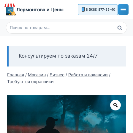
Перейти
Лермонтово и Цены
8 (938) 877-35-40
к
содержимому
Поиск
Искать:
Консультируем по заказам 24/7
Главная
/
Магазин
/
Бизнес
/
Работа и вакансии
/
Требуются охранники
Zoom