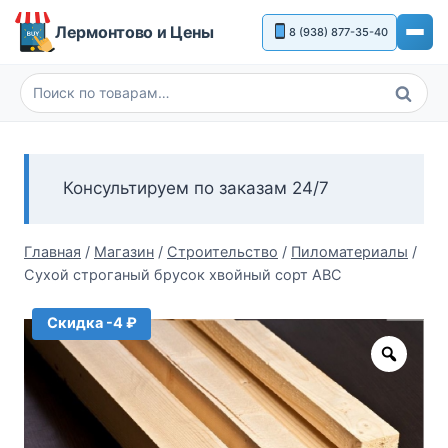
Перейти
Лермонтово и Цены
8 (938) 877-35-40
к
содержимому
Поиск
Искать:
Консультируем по заказам 24/7
Главная
/
Магазин
/
Строительство
/
Пиломатериалы
/
Сухой строганый брусок хвойный сорт АВС
Скидка -4 ₽
Zoom