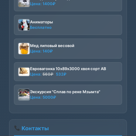
Цена:
1400
₽
Аниматоры
Бесплатно
Мед липовый весовой
Цена:
140
₽
Евровагонка 10х89х3000 хвоя сорт АВ
Первоначальная
Текущая
Цена:
560
₽
532
₽
цена
цена:
составляла
532₽.
Экскурсия "Сплав по реке Мзымта"
560₽.
Цена:
5000
₽
Контакты