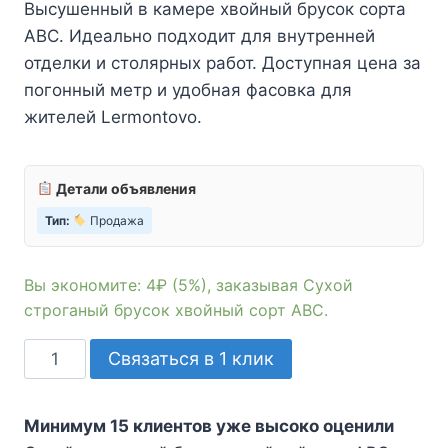
Высушенный в камере хвойный брусок сорта
составляла
70₽.
АВС. Идеально подходит для внутренней
74₽.
отделки и столярных работ. Доступная цена за
погонный метр и удобная фасовка для
жителей Lermontovo.
Детали объявления
Тип:
Продажа
Вы экономите: 4₽ (5%), заказывая Сухой
строганый брусок хвойный сорт АВС.
Количество
Связаться в 1 клик
товара
Сухой
Минимум 15 клиентов уже высоко оценили
строганый