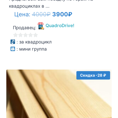
квадроциклах в ...
Первоначальная
Текущая
Цена:
4000
₽
3900
₽
цена
цена:
QuadroDrive!
Продавец:
составляла
3900₽.
4000₽.
0
:
за квадроцикл
из
:
мини группа
5
Скидка -28 ₽