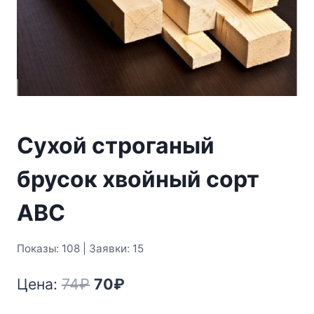
Сухой строганый
брусок хвойный сорт
АВС
Показы: 108 | Заявки: 15
Первоначальная
Текущая
Цена:
74
₽
70
₽
цена
цена: