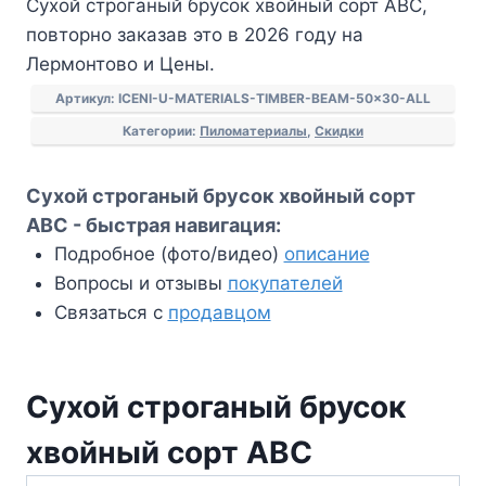
Сухой строганый брусок хвойный сорт АВС,
брусок
повторно заказав это в 2026 году на
хвойный
Лермонтово и Цены.
сорт
АВС
Артикул:
ICENI-U-MATERIALS-TIMBER-BEAM-50x30-ALL
Категории:
Пиломатериалы
,
Скидки
Сухой строганый брусок хвойный сорт
АВС - быстрая навигация:
Подробное (фото/видео)
описание
Вопросы и отзывы
покупателей
Связаться с
продавцом
Сухой строганый брусок
хвойный сорт АВС