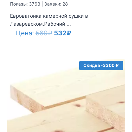
Показы: 3763 | Заявки: 28
Евровагонка камерной сушки в
Лазаревском.Рабочий ...
Первоначальная
Текущая
Цена:
560
₽
532
₽
цена
цена:
составляла
532₽.
560₽.
Скидка -3300 ₽