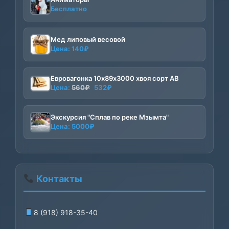
Бесплатно
Мед липовый весовой
Цена:
140
₽
Евровагонка 10х89х3000 хвоя сорт АВ
Первоначальная
Текущая
Цена:
560
₽
532
₽
цена
цена:
составляла
532₽.
Экскурсия "Сплав по реке Мзымта"
560₽.
Цена:
5000
₽
Контакты
8 (918) 918-35-40