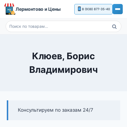
Перейти
Лермонтово и Цены
8 (938) 877-35-40
к
содержимому
Поиск
Искать:
Клюев, Борис
Владимирович
Консультируем по заказам 24/7