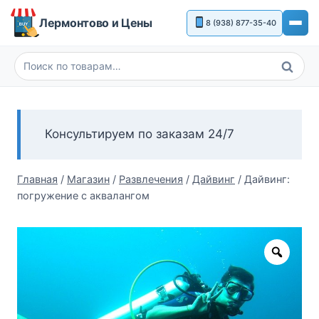
Перейти
Лермонтово и Цены
8 (938) 877-35-40
к
содержимому
Поиск
Искать:
Консультируем по заказам 24/7
Главная
/
Магазин
/
Развлечения
/
Дайвинг
/
Дайвинг:
погружение с аквалангом
Zoom