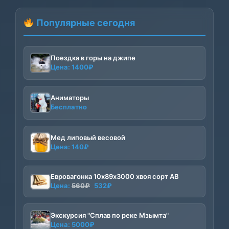
Популярные сегодня
Поездка в горы на джипе
Цена:
1400
₽
Аниматоры
Бесплатно
Мед липовый весовой
Цена:
140
₽
Евровагонка 10х89х3000 хвоя сорт АВ
Первоначальная
Текущая
Цена:
560
₽
532
₽
цена
цена:
составляла
532₽.
Экскурсия "Сплав по реке Мзымта"
560₽.
Цена:
5000
₽