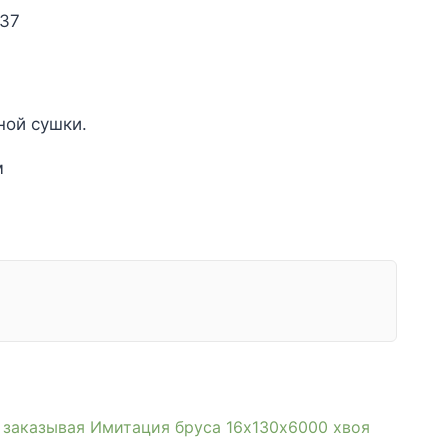
 37
ачальная
екущая
ена:
ной сушки.
ляла
10₽.
м
, заказывая Имитация бруса 16х130х6000 хвоя