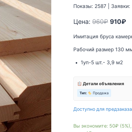
Показы: 2587 | Заявки:
Первон
Т
Цена:
960
₽
910
₽
цена
ц
Имитация бруса камер
состав
9
Рабочий размер 130 м
960₽.
1уп-5 шт.- 3,9 м2
Детали объявления
Тип:
Продажа
Доступно для предзаказа
Вы экономите: 50₽ (5%)