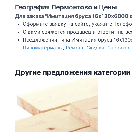
География Лермонтово и Цены
Для заказа "Имитация бруса 16х130х6000 х
Оформите заявку на сайте, укажите Телефон
С вами свяжется продавец и ответит на вс
Предложения типа Имитация бруса 16х130х
Пиломатериалы
,
Ремонт
,
Скидки
,
Строител
Другие предложения категории