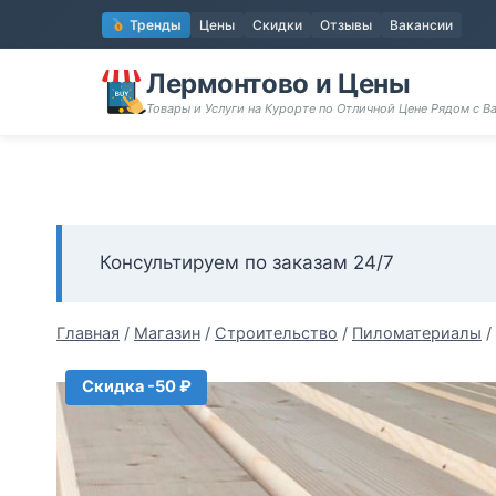
Перейти
Тренды
Цены
Скидки
Отзывы
Вакансии
к
содержимому
Лермонтово и Цены
Товары и Услуги на Курорте по Отличной Цене Рядом с 
Консультируем по заказам 24/7
Главная
/
Магазин
/
Строительство
/
Пиломатериалы
/
Скидка -50 ₽