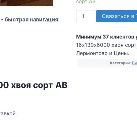
сорт АВ.
Количество
Связаться в 
- быстрая навигация:
товара
Имитация
Минимум 37 клиентов 
бруса
16х130х6000 хвоя сорт 
16х130х6000
Лермонтово и Цены.
хвоя
сорт
Категории:
Пи
АВ
0 хвоя сорт АВ
тавкой.