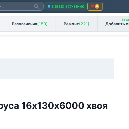
Поиск
8 (938) 877-35-40
0
Бесп
Развлечения
(159)
Ремонт
(221)
Добавить о
руса 16х130х6000 хвоя